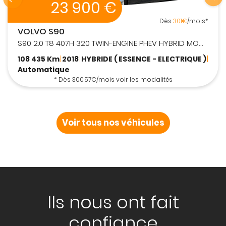
7 788 €
Dès
97€
/mois*
RENAULT SCENIC
1,6 DCI 130 Dynamique
132 762 Km
|
2012
|
DIESEL
|
Manuelle
* Dès 97.38€/mois voir les modalités
Voir tous nos véhicules
Ils nous ont fait
confiance